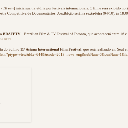
 / 18 min
) inicia sua trajetória por festivais internacionais. O filme será exibido no
Mostra Competitiva de Documentários.
A exibição será na sexta-feira (04/10), às 18:0
no
BRAFFTV
– Brazilian Film & TV Festival of Toronto, que acontecerá entre 16 
ana.html
ia do Sul, no
11º Asiana International Film Festival
, que será realizado em Seul e
n/sub.htm?ptype=view&idx=6449&code=2013_news_eng&subNum=6&conNum=1&l